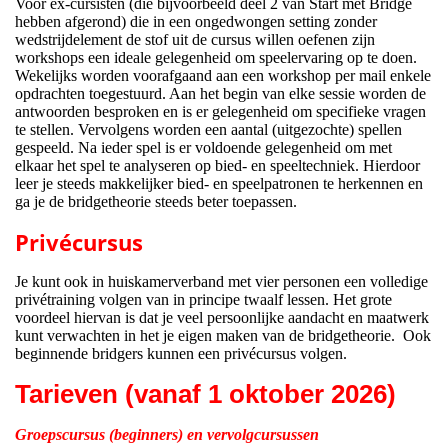
Voor ex-cursisten (die bijvoorbeeld deel 2 van Start met Bridge
hebben afgerond) die in een ongedwongen setting zonder
wedstrijdelement de stof uit de cursus willen oefenen zijn
workshops een ideale gelegenheid om speelervaring op te doen.
Wekelijks worden voorafgaand aan een workshop per mail enkele
opdrachten toegestuurd. Aan het begin van elke sessie worden de
antwoorden besproken en is er gelegenheid om specifieke vragen
te stellen. Vervolgens worden een aantal (uitgezochte) spellen
gespeeld. Na ieder spel is er voldoende gelegenheid om met
elkaar het spel te analyseren op bied- en speeltechniek. Hierdoor
leer je steeds makkelijker bied- en speelpatronen te herkennen en
ga je de bridgetheorie steeds beter toepassen.
Privécursus
Je kunt ook in huiskamerverband met vier personen een volledige
privétraining volgen van in principe twaalf lessen. Het grote
voordeel hiervan is dat je veel persoonlijke aandacht en maatwerk
kunt verwachten in het je eigen maken van de bridgetheorie. Ook
beginnende bridgers kunnen een privécursus volgen.
Tarieven (vanaf 1 oktober 2026)
Groepscursus (beginners) en vervolgcursussen